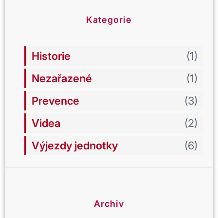
n
Kategorie
/
l
i
Historie
(1)
s
t
Nezařazené
(1)
o
p
Prevence
(3)
a
d
Videa
(2)
2
0
Výjezdy jednotky
(6)
2
5
Archiv