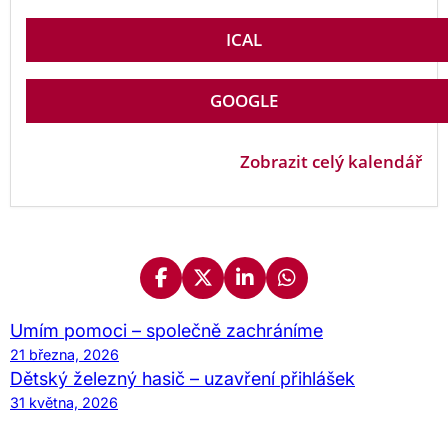
c
i
h
ICAL
č
k
á
o
r
GOOGLE
l
n
e
a
k
Zobrazit celý kalendář
S
t
e
i
n
v
o
ů
h
r
a
Umím pomoci – společně zachráníme
b
21 března, 2026
y
Dětský železný hasič – uzavření přihlášek
31 května, 2026