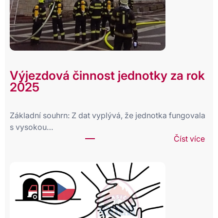
Výjezdová činnost jednotky za rok
2025
Základní souhrn: Z dat vyplývá, že jednotka fungovala
s vysokou…
:
Číst více
V
ý
j
e
z
d