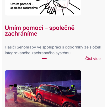
o
v
á
č
i
Umím pomoci – společně
n
zachráníme
n
o
s
Hasiči Senohraby ve spolupráci s odborníky ze složek
t
Integrovaného záchranného systému…
j
:
Číst více
e
U
d
m
n
í
o
m
t
p
k
o
y
m
z
o