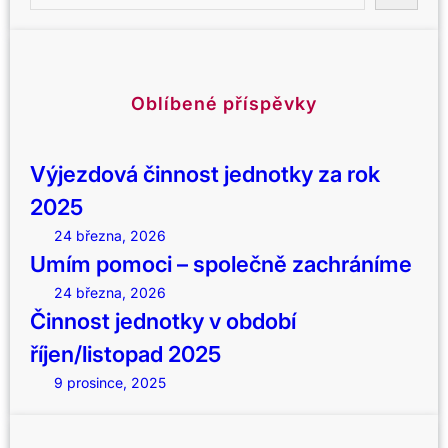
e
j
m
a
e
e
r
d
c
n
h
Oblíbené příspěvky
o
t
k
Výjezdová činnost jednotky za rok
y
v
2025
o
24 března, 2026
b
Umím pomoci – společně zachráníme
d
24 března, 2026
o
Činnost jednotky v období
b
í
říjen/listopad 2025
ř
9 prosince, 2025
í
j
e