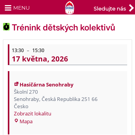
MENU
Sledujte nás
Přeskočit
na
Trénink dětských kolektivů
obsah
T
r
13:30
–
15:30
17 května, 2026
é
n
i
n
Hasičárna Senohraby
k
Školní 270
d
Senohraby
,
Česká Republika
251 66
ě
Česko
t
Zobrazit lokalitu
s
H
Mapa
k
a
ý
s