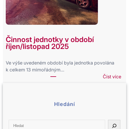
a
c
r
i
o
–
k
s
2
p
0
Činnost jednotky v období
o
2
říjen/listopad 2025
l
5
e
č
Ve výše uvedeném období byla jednotka povolána
n
k celkem 13 mimořádným…
ě
:
Číst více
z
Č
a
i
c
n
h
Hledání
n
r
o
á
s
n
S
t
í