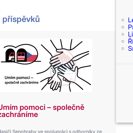
a příspěvků
L
P
L
Ř
S
Umím pomoci – společně
zachráníme
asiči Senohraby ve spolupráci s odborníky ze