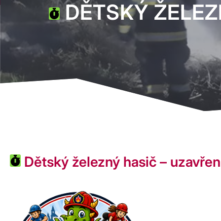
DĚTSKÝ ŽELEZN
Dětský železný hasič – uzavření