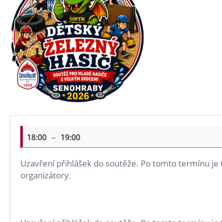
D
ě
18:00
–
19:00
t
s
Uzavření přihlášek do soutěže. Po tomto termínu je
k
organizátory.
ý
ž
e
l