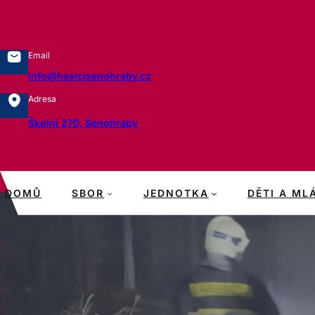
Přeskočit
na
obsah
Email
info@hasicisenohraby.cz
Adresa
Školní 270, Senohraby
DOMŮ
SBOR
JEDNOTKA
DĚTI A ML