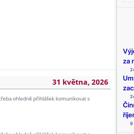
e
a
r
c
h
Výj
za 
2
Umí
31 května, 2026
zac
2
 třeba ohledně přihlášek komunikovat s
Čin
říj
9