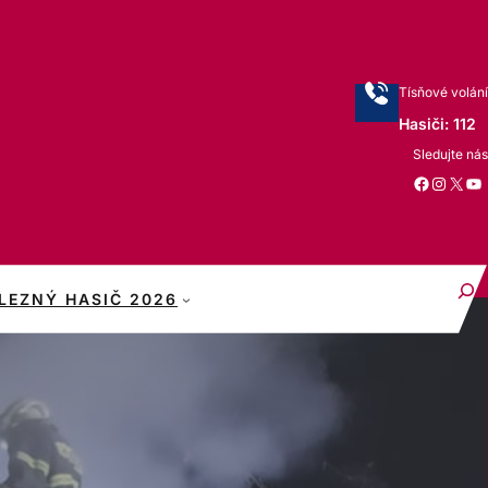
Tísňové volání
Hasiči: 112
Sledujte nás
Facebook
Instagram
X
YouTube
S
LEZNÝ HASIČ 2026
e
a
r
c
h