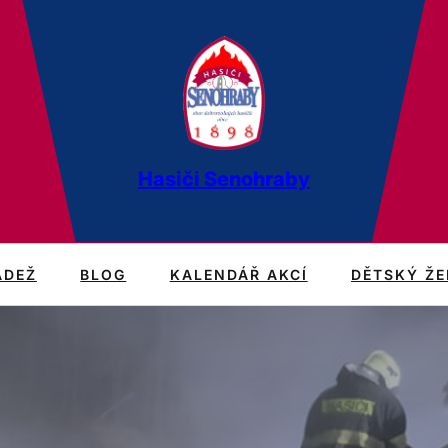
Hasiči Senohraby
ÁDEŽ
BLOG
KALENDÁŘ AKCÍ
DĚTSKÝ ŽE