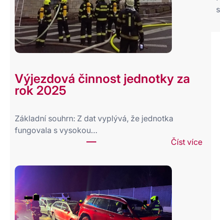
s
Výjezdová činnost jednotky za
rok 2025
Základní souhrn: Z dat vyplývá, že jednotka
fungovala s vysokou…
:
Číst více
V
ý
j
e
z
d