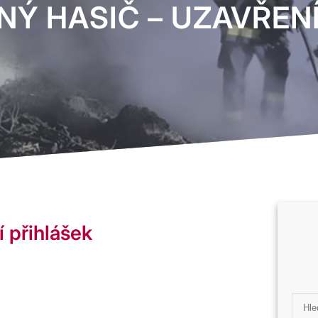
Ý HASIČ – UZAVŘENÍ
 přihlášek
S