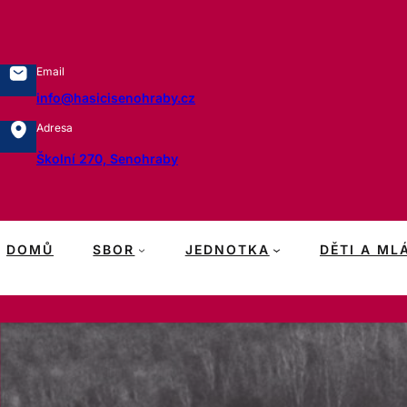
Přeskočit
na
obsah
Email
info@hasicisenohraby.cz
Adresa
Školní 270, Senohraby
DOMŮ
SBOR
JEDNOTKA
DĚTI A ML