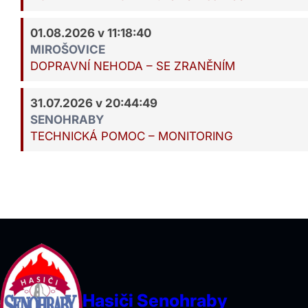
01.08.2026 v 11:18:40
MIROŠOVICE
DOPRAVNÍ NEHODA – SE ZRANĚNÍM
31.07.2026 v 20:44:49
SENOHRABY
TECHNICKÁ POMOC – MONITORING
Hasiči Senohraby