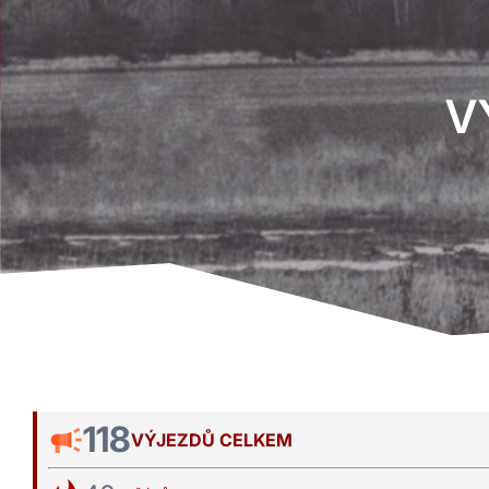
V
118
VÝJEZDŮ CELKEM