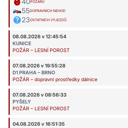
40
POŽÁRŮ
55
DOPRAVNÍCH NEHOD
23
OSTATNÍCH VÝJEZDŮ
08.08.2026 v 12:45:54
KUNICE
POŽÁR – LESNÍ POROST
07.08.2026 v 19:55:28
D1 PRAHA – BRNO
POŽÁR – dopravní prostředky dálnice
07.08.2026 v 08:56:33
PYŠELY
POŽÁR – LESNÍ POROST
04.08.2026 v 16:51:35