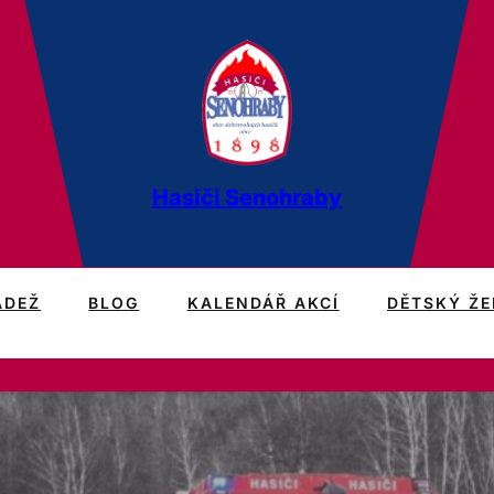
Hasiči Senohraby
ÁDEŽ
BLOG
KALENDÁŘ AKCÍ
DĚTSKÝ ŽE