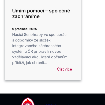
Umím pomoci – společně
zachráníme
9 prosince, 2025
Hasiči Senohraby ve spolupráci
s odborníky ze složek
Integrovaného záchranného
systému ČR připravili novou
vzdělávací akci, která občanům
přiblíží, jak chránit…
:
Číst více
Umím
pomoci
–
společně
zachráníme