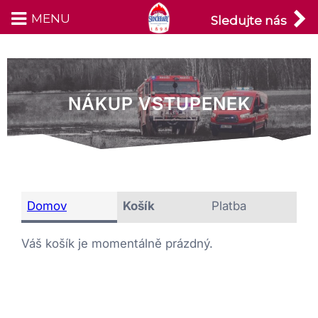
MENU
Přeskočit
Sledujte nás
na
obsah
NÁKUP VSTUPENEK
Domov
Košík
Platba
Váš košík je momentálně prázdný.