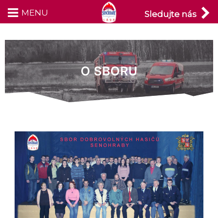
MENU
Přeskočit
Sledujte nás
na
obsah
O SBORU