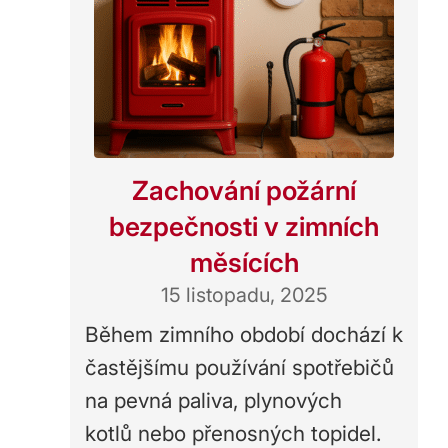
Zachování požární
bezpečnosti v zimních
měsících
15 listopadu, 2025
Během zimního období dochází k
častějšímu používání spotřebičů
na pevná paliva, plynových
kotlů nebo přenosných topidel.