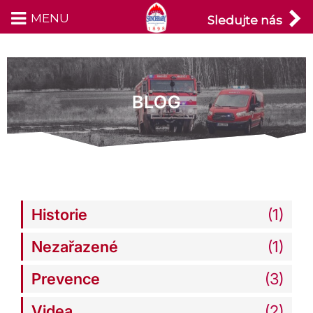
MENU
Přeskočit
Sledujte nás
na
obsah
BLOG
Historie
(1)
Nezařazené
(1)
Prevence
(3)
Videa
(2)